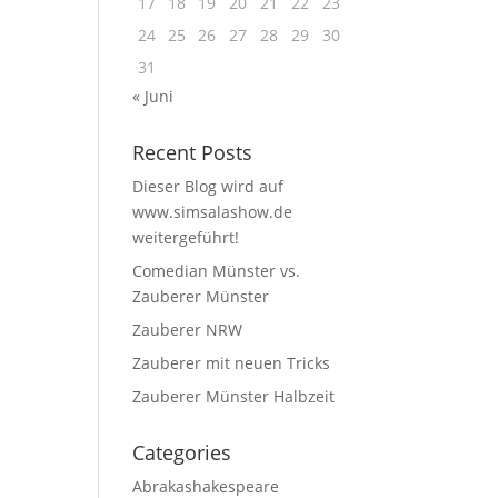
17
18
19
20
21
22
23
24
25
26
27
28
29
30
31
« Juni
Recent Posts
Dieser Blog wird auf
www.simsalashow.de
weitergeführt!
Comedian Münster vs.
Zauberer Münster
Zauberer NRW
Zauberer mit neuen Tricks
Zauberer Münster Halbzeit
Categories
Abrakashakespeare