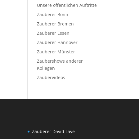
Unsere öffentlichen Auftritte
Zauberer Bonn
Zauberer Bremen
Zauberer Essen
Zauberer Hannover
Zauberer Münster
Zaubershows anderer
Kollegen
Zaubervideos
Zauberer David Lave