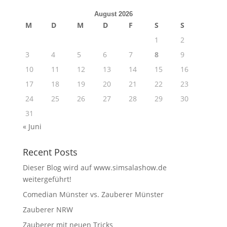
August 2026
M
D
M
D
F
S
S
1
2
3
4
5
6
7
8
9
10
11
12
13
14
15
16
17
18
19
20
21
22
23
24
25
26
27
28
29
30
31
« Juni
Recent Posts
Dieser Blog wird auf www.simsalashow.de
weitergeführt!
Comedian Münster vs. Zauberer Münster
Zauberer NRW
Zauberer mit neuen Tricks