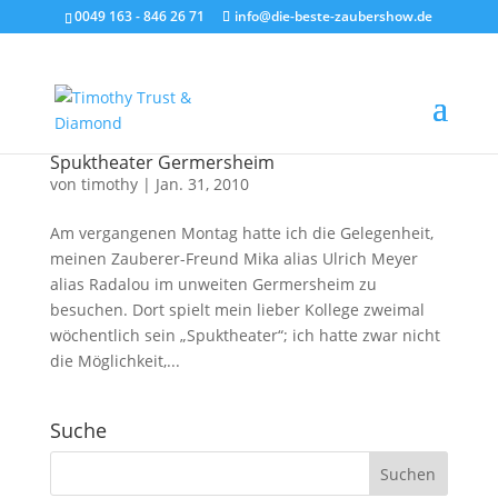
0049 163 - 846 26 71
info@die-beste-zaubershow.de
Spuktheater Germersheim
von
timothy
|
Jan. 31, 2010
Am vergangenen Montag hatte ich die Gelegenheit,
meinen Zauberer-Freund Mika alias Ulrich Meyer
alias Radalou im unweiten Germersheim zu
besuchen. Dort spielt mein lieber Kollege zweimal
wöchentlich sein „Spuktheater“; ich hatte zwar nicht
die Möglichkeit,...
Suche