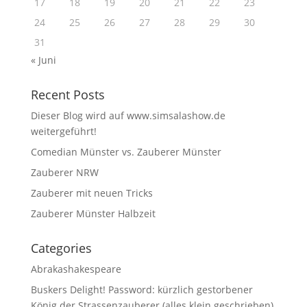
17
18
19
20
21
22
23
24
25
26
27
28
29
30
31
« Juni
Recent Posts
Dieser Blog wird auf www.simsalashow.de
weitergeführt!
Comedian Münster vs. Zauberer Münster
Zauberer NRW
Zauberer mit neuen Tricks
Zauberer Münster Halbzeit
Categories
Abrakashakespeare
Buskers Delight! Password: kürzlich gestorbener
König der Strassenzauberer (alles klein geschrieben)