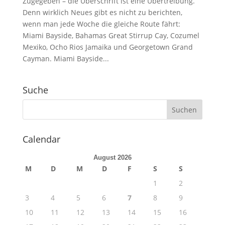
Zugegeben – die Überschrift ist eine Übertreibung.
Denn wirklich Neues gibt es nicht zu berichten,
wenn man jede Woche die gleiche Route fährt:
Miami Bayside, Bahamas Great Stirrup Cay, Cozumel
Mexiko, Ocho Rios Jamaika und Georgetown Grand
Cayman. Miami Bayside...
Suche
Calendar
August 2026
M
D
M
D
F
S
S
1
2
3
4
5
6
7
8
9
10
11
12
13
14
15
16