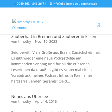
0049 163 - 846 26 71
info@die-beste-zaubershow.de
Zauberhaft in Bremen und Zauberer in Essen
von
timothy
|
Nov. 10, 2023
Seid bereit!! Viele Grüße aus Essen. Zunächst einmal:
Es gibt wieder eine neue Podcastfolge am
kommenden Sonntag und für all die erlesenen
LeserInnen da draußen gibt es schon mal einen
Vorabdruck meines Podcast-Intros in Form eines
herzzerreißenden Gesangs: (Seid...
Neues aus Übersee
von
timothy
|
Apr. 14, 2016