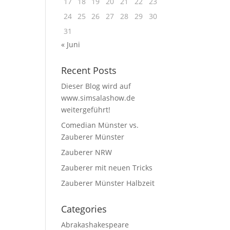
17
18
19
20
21
22
23
24
25
26
27
28
29
30
31
« Juni
Recent Posts
Dieser Blog wird auf
www.simsalashow.de
weitergeführt!
Comedian Münster vs.
Zauberer Münster
Zauberer NRW
Zauberer mit neuen Tricks
Zauberer Münster Halbzeit
Categories
Abrakashakespeare