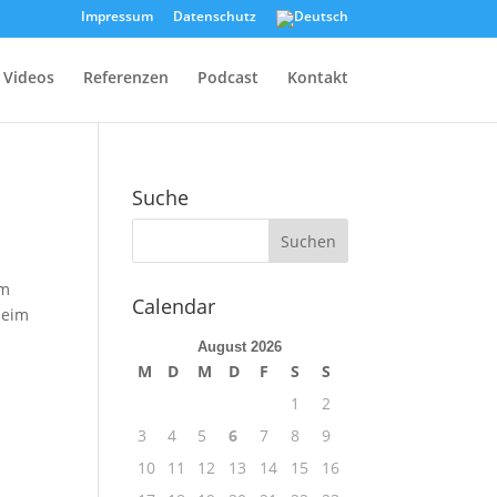
Impressum
Datenschutz
Videos
Referenzen
Podcast
Kontakt
Suche
am
Calendar
beim
August 2026
M
D
M
D
F
S
S
1
2
3
4
5
6
7
8
9
10
11
12
13
14
15
16