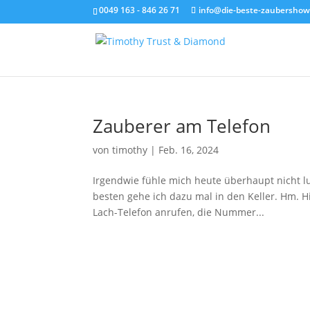
0049 163 - 846 26 71
info@die-beste-zaubershow
Zauberer am Telefon
von
timothy
|
Feb. 16, 2024
Irgendwie fühle mich heute überhaupt nicht lus
besten gehe ich dazu mal in den Keller. Hm. H
Lach-Telefon anrufen, die Nummer...