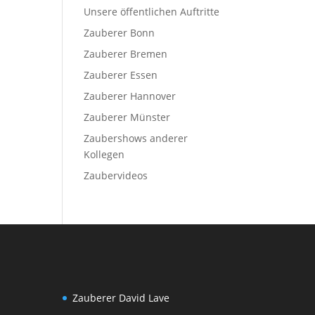
Unsere öffentlichen Auftritte
Zauberer Bonn
Zauberer Bremen
Zauberer Essen
Zauberer Hannover
Zauberer Münster
Zaubershows anderer
Kollegen
Zaubervideos
Zauberer David Lave