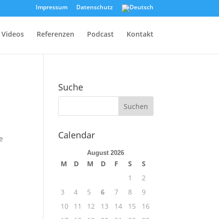
Impressum
Datenschutz
Videos
Referenzen
Podcast
Kontakt
Suche
Calendar
e
August 2026
M
D
M
D
F
S
S
1
2
3
4
5
6
7
8
9
10
11
12
13
14
15
16