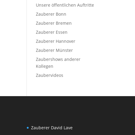
Unsere öffentlichen Auftritte
Zauberer Bonn
Zauberer Bremen
Zauberer Essen
Zauberer Hannover
Zauberer Münster
Zaubershows anderer
Kollegen
Zaubervideos
Zauberer David Lave