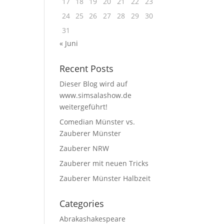
17
18
19
20
21
22
23
24
25
26
27
28
29
30
31
« Juni
Recent Posts
Dieser Blog wird auf
www.simsalashow.de
weitergeführt!
Comedian Münster vs.
Zauberer Münster
Zauberer NRW
Zauberer mit neuen Tricks
Zauberer Münster Halbzeit
Categories
Abrakashakespeare