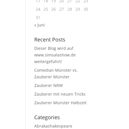
17
18
19
20
21
22
23
24
25
26
27
28
29
30
31
« Juni
Recent Posts
Dieser Blog wird auf
www.simsalashow.de
weitergeführt!
Comedian Münster vs.
Zauberer Münster
Zauberer NRW
Zauberer mit neuen Tricks
Zauberer Münster Halbzeit
Categories
Abrakashakespeare