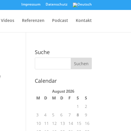
Impressum
Datenschutz
Videos
Referenzen
Podcast
Kontakt
Suche
e
Calendar
s
August 2026
M
D
M
D
F
S
S
1
2
3
4
5
6
7
8
9
10
11
12
13
14
15
16