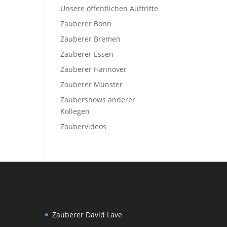
Unsere öffentlichen Auftritte
Zauberer Bonn
Zauberer Bremen
Zauberer Essen
Zauberer Hannover
Zauberer Münster
Zaubershows anderer
Kollegen
Zaubervideos
Zauberer David Lave