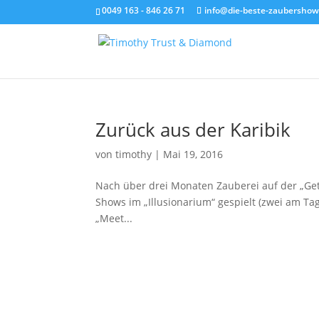
0049 163 - 846 26 71
info@die-beste-zaubershow
Zurück aus der Karibik
von
timothy
|
Mai 19, 2016
Nach über drei Monaten Zauberei auf der „Get
Shows im „Illusionarium“ gespielt (zwei am Ta
„Meet...