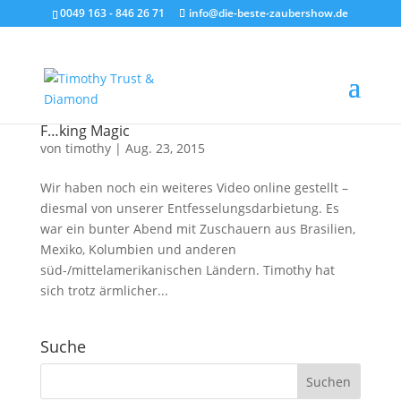
0049 163 - 846 26 71
info@die-beste-zaubershow.de
F…king Magic
von
timothy
|
Aug. 23, 2015
Wir haben noch ein weiteres Video online gestellt –
diesmal von unserer Entfesselungsdarbietung. Es
war ein bunter Abend mit Zuschauern aus Brasilien,
Mexiko, Kolumbien und anderen
süd-/mittelamerikanischen Ländern. Timothy hat
sich trotz ärmlicher...
Suche