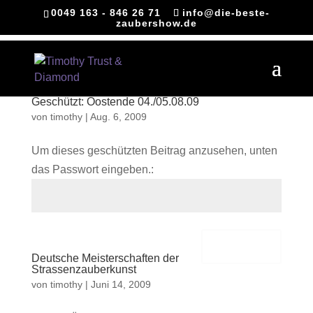
0049 163 - 846 26 71
info@die-beste-
zaubershow.de
Geschützt: Oostende 04./05.08.09
von
timothy
|
Aug. 6, 2009
Um dieses geschützten Beitrag anzusehen, unten
das Passwort eingeben.:
Senden
Deutsche Meisterschaften der
Strassenzauberkunst
von
timothy
|
Juni 14, 2009