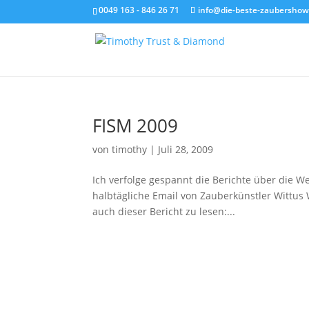
0049 163 - 846 26 71
info@die-beste-zaubershow
FISM 2009
von
timothy
|
Juli 28, 2009
Ich verfolge gespannt die Berichte über die We
halbtägliche Email von Zauberkünstler Wittus 
auch dieser Bericht zu lesen:...