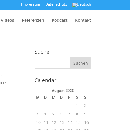
Impressum
Datenschutz
Videos
Referenzen
Podcast
Kontakt
Suche
e
Calendar
 ist
August 2026
M
D
M
D
F
S
S
1
2
3
4
5
6
7
8
9
10
11
12
13
14
15
16