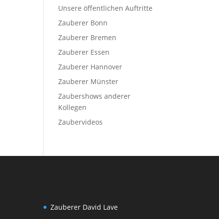
Unsere öffentlichen Auftritte
Zauberer Bonn
Zauberer Bremen
Zauberer Essen
Zauberer Hannover
Zauberer Münster
Zaubershows anderer
Kollegen
Zaubervideos
Zauberer David Lave