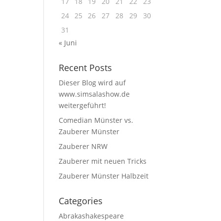
17
18
19
20
21
22
23
24
25
26
27
28
29
30
31
« Juni
Recent Posts
Dieser Blog wird auf
www.simsalashow.de
weitergeführt!
Comedian Münster vs.
Zauberer Münster
Zauberer NRW
Zauberer mit neuen Tricks
Zauberer Münster Halbzeit
Categories
Abrakashakespeare