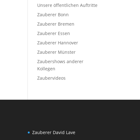
Unsere öffentlichen Auftritte
Zauberer Bonn
Zauberer Bremen
Zauberer Essen
Zauberer Hannover
Zauberer Münster
Zaubershows anderer
Kollegen
Zaubervideos
Zauberer David Lave