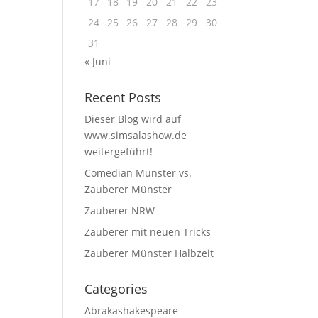
17
18
19
20
21
22
23
24
25
26
27
28
29
30
31
« Juni
Recent Posts
Dieser Blog wird auf
www.simsalashow.de
weitergeführt!
Comedian Münster vs.
Zauberer Münster
Zauberer NRW
Zauberer mit neuen Tricks
Zauberer Münster Halbzeit
Categories
Abrakashakespeare