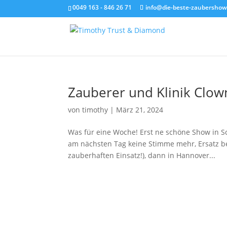
0049 163 - 846 26 71
info@die-beste-zaubershow
Zauberer und Klinik Clow
von
timothy
|
März 21, 2024
Was für eine Woche! Erst ne schöne Show in S
am nächsten Tag keine Stimme mehr, Ersatz be
zauberhaften Einsatz!), dann in Hannover...