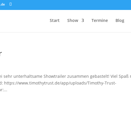
.de
Start
Show
Termine
Blog
r
i sehr unterhaltsame Showtrailer zusammen gebastelt! Viel Spaß 
: https://www.timothytrust.de/app/uploads/Timothy-Trust-
:...