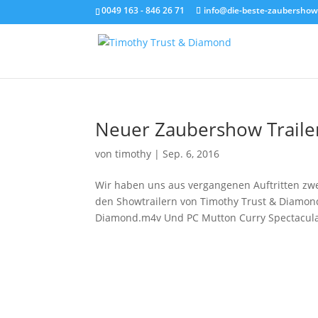
0049 163 - 846 26 71
info@die-beste-zaubershow
Neuer Zaubershow Traile
von
timothy
|
Sep. 6, 2016
Wir haben uns aus vergangenen Auftritten zwe
den Showtrailern von Timothy Trust & Diamond
Diamond.m4v Und PC Mutton Curry Spectacular