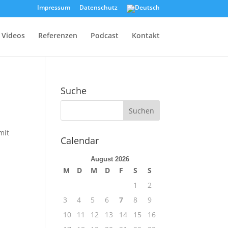
Impressum
Datenschutz
Videos
Referenzen
Podcast
Kontakt
Suche
mit
Calendar
August 2026
M
D
M
D
F
S
S
1
2
3
4
5
6
7
8
9
10
11
12
13
14
15
16