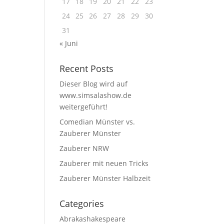
17
18
19
20
21
22
23
24
25
26
27
28
29
30
31
« Juni
Recent Posts
Dieser Blog wird auf
www.simsalashow.de
weitergeführt!
Comedian Münster vs.
Zauberer Münster
Zauberer NRW
Zauberer mit neuen Tricks
Zauberer Münster Halbzeit
Categories
Abrakashakespeare