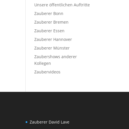
Unsere öffentlichen Auftritte
Zauberer Bonn
Zauberer Bremen
Zauberer Essen
Zauberer Hannover
Zauberer Münster
Zaubershows anderer
Kollegen
Zaubervideos
Zauberer David Lave