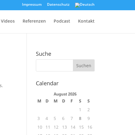
Impressum
Datenschutz
Videos
Referenzen
Podcast
Kontakt
Suche
Calendar
s.
August 2026
M
D
M
D
F
S
S
1
2
3
4
5
6
7
8
9
10
11
12
13
14
15
16