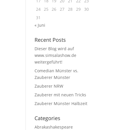
17
18
19
20
21
22
23
24
25
26
27
28
29
30
31
« Juni
Recent Posts
Dieser Blog wird auf
www.simsalashow.de
weitergeführt!
Comedian Münster vs.
Zauberer Münster
Zauberer NRW
Zauberer mit neuen Tricks
Zauberer Münster Halbzeit
Categories
Abrakashakespeare