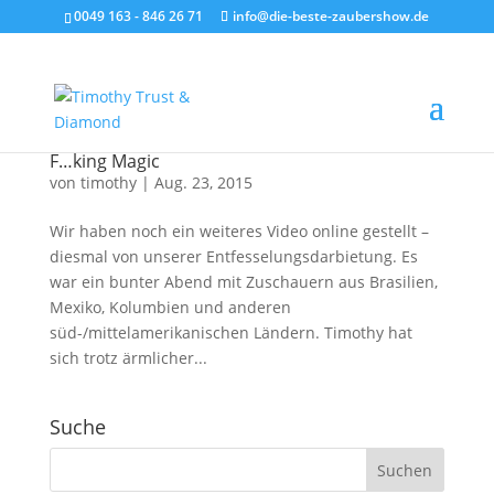
0049 163 - 846 26 71
info@die-beste-zaubershow.de
F…king Magic
von
timothy
|
Aug. 23, 2015
Wir haben noch ein weiteres Video online gestellt –
diesmal von unserer Entfesselungsdarbietung. Es
war ein bunter Abend mit Zuschauern aus Brasilien,
Mexiko, Kolumbien und anderen
süd-/mittelamerikanischen Ländern. Timothy hat
sich trotz ärmlicher...
Suche