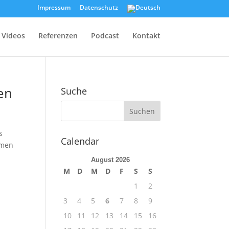
Impressum
Datenschutz
Videos
Referenzen
Podcast
Kontakt
en
Suche
s
Calendar
mmen
August 2026
M
D
M
D
F
S
S
1
2
3
4
5
6
7
8
9
10
11
12
13
14
15
16