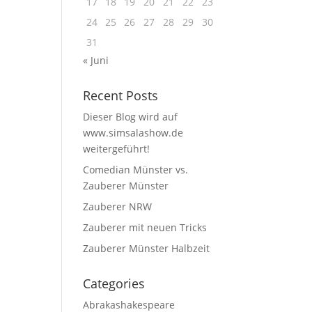
17
18
19
20
21
22
23
24
25
26
27
28
29
30
31
« Juni
Recent Posts
Dieser Blog wird auf
www.simsalashow.de
weitergeführt!
Comedian Münster vs.
Zauberer Münster
Zauberer NRW
Zauberer mit neuen Tricks
Zauberer Münster Halbzeit
Categories
Abrakashakespeare