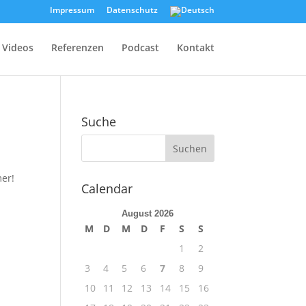
Impressum
Datenschutz
Videos
Referenzen
Podcast
Kontakt
Suche
er!
Calendar
August 2026
M
D
M
D
F
S
S
1
2
3
4
5
6
7
8
9
10
11
12
13
14
15
16