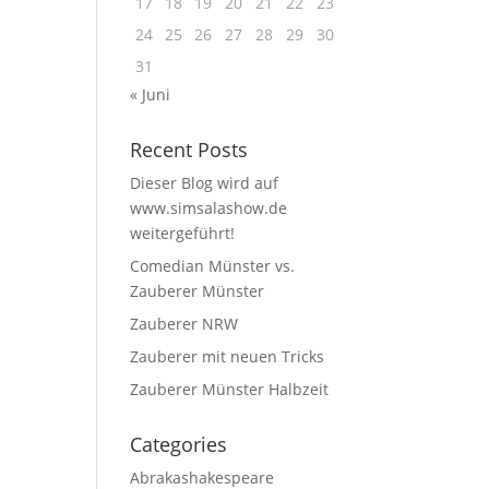
17
18
19
20
21
22
23
24
25
26
27
28
29
30
31
« Juni
Recent Posts
Dieser Blog wird auf
www.simsalashow.de
weitergeführt!
Comedian Münster vs.
Zauberer Münster
Zauberer NRW
Zauberer mit neuen Tricks
Zauberer Münster Halbzeit
Categories
Abrakashakespeare