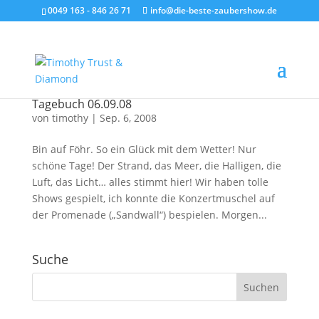
0049 163 - 846 26 71
info@die-beste-zaubershow.de
Tagebuch 06.09.08
von
timothy
|
Sep. 6, 2008
Bin auf Föhr. So ein Glück mit dem Wetter! Nur
schöne Tage! Der Strand, das Meer, die Halligen, die
Luft, das Licht… alles stimmt hier! Wir haben tolle
Shows gespielt, ich konnte die Konzertmuschel auf
der Promenade („Sandwall“) bespielen. Morgen...
Suche