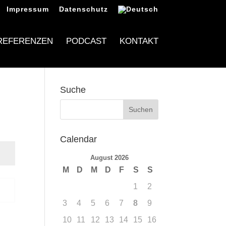
Impressum
Datenschutz
REFERENZEN
PODCAST
KONTAKT
Suche
Calendar
August 2026
M
D
M
D
F
S
S
1
2
n
3
4
5
6
7
8
9
10
11
12
13
14
15
16