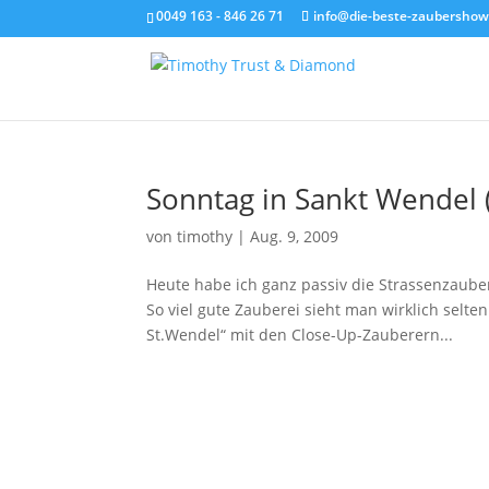
0049 163 - 846 26 71
info@die-beste-zaubershow
Sonntag in Sankt Wendel 
von
timothy
|
Aug. 9, 2009
Heute habe ich ganz passiv die Strassenzaube
So viel gute Zauberei sieht man wirklich selt
St.Wendel“ mit den Close-Up-Zauberern...