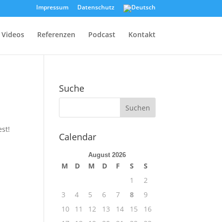
Impressum
Datenschutz
Videos
Referenzen
Podcast
Kontakt
Suche
st!
Calendar
August 2026
M
D
M
D
F
S
S
1
2
3
4
5
6
7
8
9
10
11
12
13
14
15
16