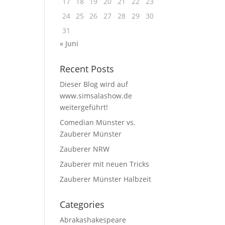
17
18
19
20
21
22
23
24
25
26
27
28
29
30
31
« Juni
Recent Posts
Dieser Blog wird auf
www.simsalashow.de
weitergeführt!
Comedian Münster vs.
Zauberer Münster
Zauberer NRW
Zauberer mit neuen Tricks
Zauberer Münster Halbzeit
Categories
Abrakashakespeare