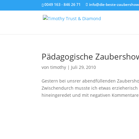
0049 163 - 846 26 71
info@die-beste-zaubershow
Pädagogische Zaubersho
von
timothy
|
Juli 29, 2010
Gestern bei unsrer abendfüllenden Zaubershow
Zwischendurch musste ich etwas erzieherisch t
hineingeredet und mit negativen Kommentaren 