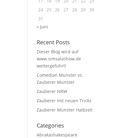
17
18
19
20
21
22
23
24
25
26
27
28
29
30
31
« Juni
Recent Posts
Dieser Blog wird auf
www.simsalashow.de
weitergeführt!
Comedian Münster vs.
Zauberer Münster
Zauberer NRW
Zauberer mit neuen Tricks
Zauberer Münster Halbzeit
Categories
Abrakashakespeare