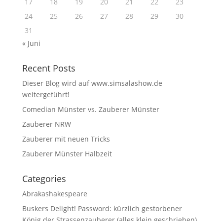
17
18
19
20
21
22
23
24
25
26
27
28
29
30
31
« Juni
Recent Posts
Dieser Blog wird auf www.simsalashow.de
weitergeführt!
Comedian Münster vs. Zauberer Münster
Zauberer NRW
Zauberer mit neuen Tricks
Zauberer Münster Halbzeit
Categories
Abrakashakespeare
Buskers Delight! Password: kürzlich gestorbener
König der Strassenzauberer (alles klein geschrieben)