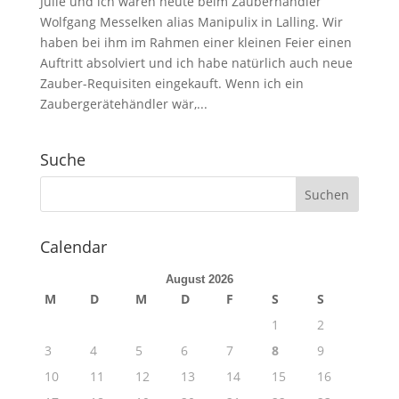
Julie und ich waren heute beim Zauberhändler
Wolfgang Messelken alias Manipulix in Lalling. Wir
haben bei ihm im Rahmen einer kleinen Feier einen
Auftritt absolviert und ich habe natürlich auch neue
Zauber-Requisiten eingekauft. Wenn ich ein
Zaubergerätehändler wär,...
Suche
Calendar
August 2026
M
D
M
D
F
S
S
1
2
3
4
5
6
7
8
9
10
11
12
13
14
15
16