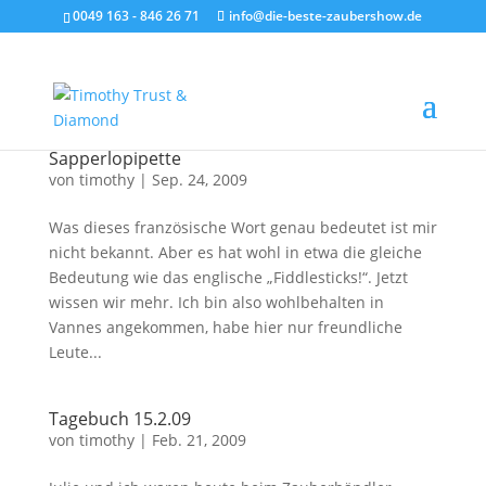
0049 163 - 846 26 71
info@die-beste-zaubershow.de
Sapperlopipette
von
timothy
|
Sep. 24, 2009
Was dieses französische Wort genau bedeutet ist mir
nicht bekannt. Aber es hat wohl in etwa die gleiche
Bedeutung wie das englische „Fiddlesticks!“. Jetzt
wissen wir mehr. Ich bin also wohlbehalten in
Vannes angekommen, habe hier nur freundliche
Leute...
Tagebuch 15.2.09
von
timothy
|
Feb. 21, 2009