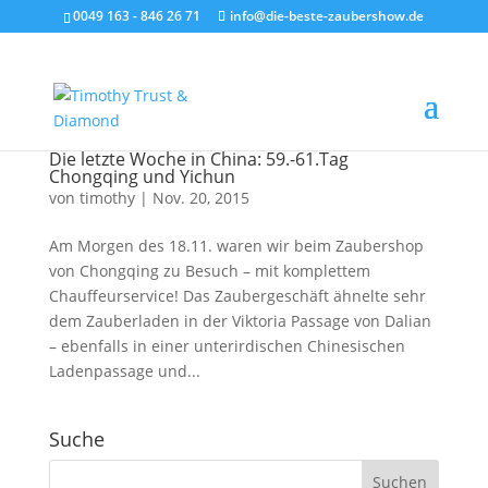
0049 163 - 846 26 71
info@die-beste-zaubershow.de
Die letzte Woche in China: 59.-61.Tag
Chongqing und Yichun
von
timothy
|
Nov. 20, 2015
Am Morgen des 18.11. waren wir beim Zaubershop
von Chongqing zu Besuch – mit komplettem
Chauffeurservice! Das Zaubergeschäft ähnelte sehr
dem Zauberladen in der Viktoria Passage von Dalian
– ebenfalls in einer unterirdischen Chinesischen
Ladenpassage und...
Suche