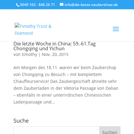
0049 163 - 846 26 71
info@die-beste-zaubershow.de
Die letzte Woche in China: 59.-61.Tag
Chongqing und Yichun
von
timothy
|
Nov. 20, 2015
Am Morgen des 18.11. waren wir beim Zaubershop
von Chongqing zu Besuch – mit komplettem
Chauffeurservice! Das Zaubergeschäft ähnelte sehr
dem Zauberladen in der Viktoria Passage von Dalian
– ebenfalls in einer unterirdischen Chinesischen
Ladenpassage und...
Suche