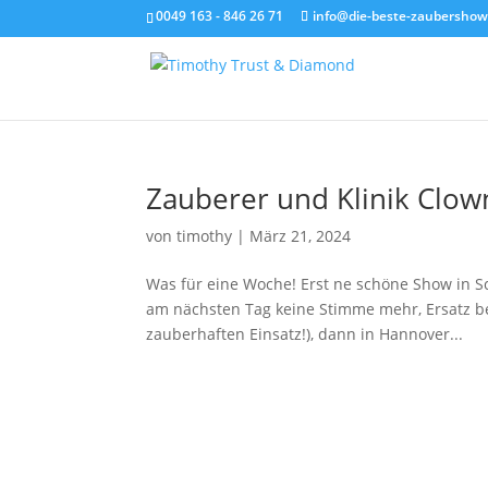
0049 163 - 846 26 71
info@die-beste-zaubershow
Zauberer und Klinik Clow
von
timothy
|
März 21, 2024
Was für eine Woche! Erst ne schöne Show in S
am nächsten Tag keine Stimme mehr, Ersatz be
zauberhaften Einsatz!), dann in Hannover...