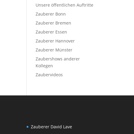
Unsere öffentlichen Auftritte
Zauberer Bonn
Zauberer Bremen
Zauberer Essen
Zauberer Hannover
Zauberer Münster
Zaubershows anderer
Kollegen
Zaubervideos
Zauberer David Lave