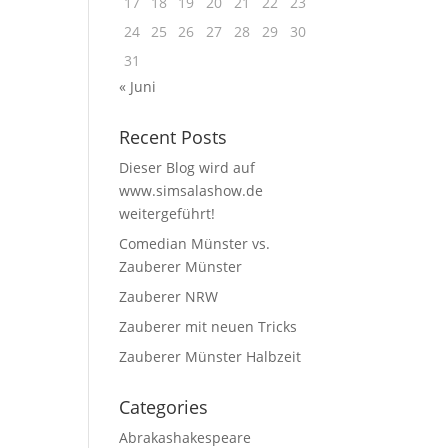
17
18
19
20
21
22
23
24
25
26
27
28
29
30
31
« Juni
Recent Posts
Dieser Blog wird auf
www.simsalashow.de
weitergeführt!
Comedian Münster vs.
Zauberer Münster
Zauberer NRW
Zauberer mit neuen Tricks
Zauberer Münster Halbzeit
Categories
Abrakashakespeare