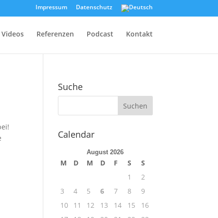
Impressum
Datenschutz
Videos
Referenzen
Podcast
Kontakt
Suche
ei!
Calendar
e
August 2026
M
D
M
D
F
S
S
1
2
3
4
5
6
7
8
9
10
11
12
13
14
15
16