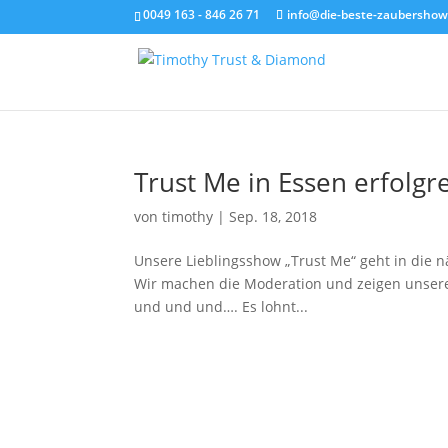
0049 163 - 846 26 71
info@die-beste-zaubershow
Trust Me in Essen erfolgre
von
timothy
|
Sep. 18, 2018
Unsere Lieblingsshow „Trust Me“ geht in die 
Wir machen die Moderation und zeigen unsere
und und und…. Es lohnt...