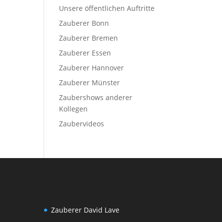
Unsere öffentlichen Auftritte
Zauberer Bonn
Zauberer Bremen
Zauberer Essen
Zauberer Hannover
Zauberer Münster
Zaubershows anderer
Kollegen
Zaubervideos
Zauberer David Lave