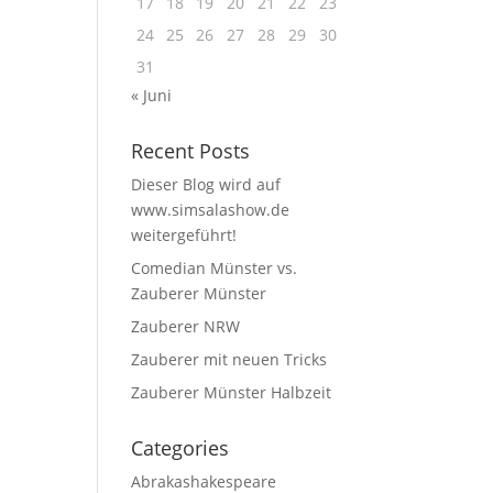
17
18
19
20
21
22
23
24
25
26
27
28
29
30
31
« Juni
Recent Posts
Dieser Blog wird auf
www.simsalashow.de
weitergeführt!
Comedian Münster vs.
Zauberer Münster
Zauberer NRW
Zauberer mit neuen Tricks
Zauberer Münster Halbzeit
Categories
Abrakashakespeare