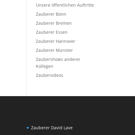
Unsere öffentlichen Auftritte
Zauberer Bonn
Zauberer Bremen
Zauberer Essen
Zauberer Hannover
Zauberer Münster
Zaubershows anderer
Kollegen
Zaubervideos
Zauberer David Lave