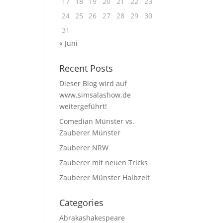
17
18
19
20
21
22
23
24
25
26
27
28
29
30
31
« Juni
Recent Posts
Dieser Blog wird auf
www.simsalashow.de
weitergeführt!
Comedian Münster vs.
Zauberer Münster
Zauberer NRW
Zauberer mit neuen Tricks
Zauberer Münster Halbzeit
Categories
Abrakashakespeare