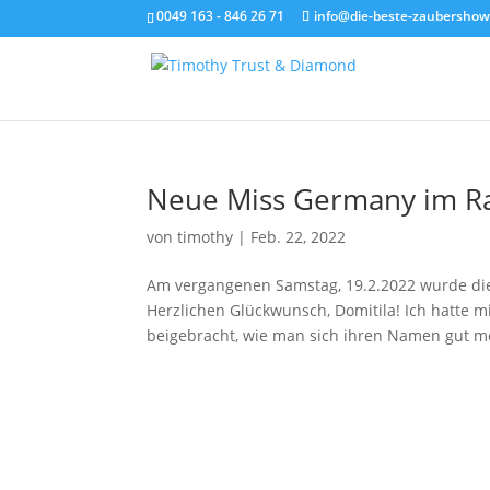
0049 163 - 846 26 71
info@die-beste-zaubershow
Neue Miss Germany im R
von
timothy
|
Feb. 22, 2022
Am vergangenen Samstag, 19.2.2022 wurde die
Herzlichen Glückwunsch, Domitila! Ich hatte m
beigebracht, wie man sich ihren Namen gut mer