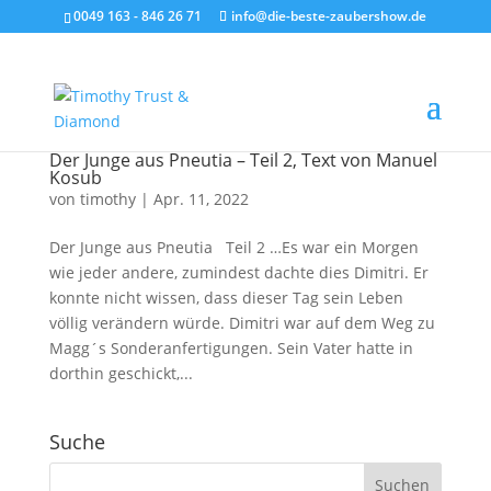
0049 163 - 846 26 71
info@die-beste-zaubershow.de
Der Junge aus Pneutia – Teil 2, Text von Manuel
Kosub
von
timothy
|
Apr. 11, 2022
Der Junge aus Pneutia Teil 2 …Es war ein Morgen
wie jeder andere, zumindest dachte dies Dimitri. Er
konnte nicht wissen, dass dieser Tag sein Leben
völlig verändern würde. Dimitri war auf dem Weg zu
Magg´s Sonderanfertigungen. Sein Vater hatte in
dorthin geschickt,...
Suche