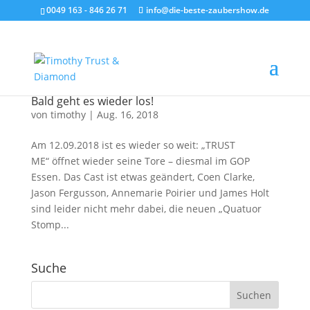
0049 163 - 846 26 71
info@die-beste-zaubershow.de
Bald geht es wieder los!
von
timothy
|
Aug. 16, 2018
Am 12.09.2018 ist es wieder so weit: „TRUST
ME“ öffnet wieder seine Tore – diesmal im GOP
Essen. Das Cast ist etwas geändert, Coen Clarke,
Jason Fergusson, Annemarie Poirier und James Holt
sind leider nicht mehr dabei, die neuen „Quatuor
Stomp...
Suche