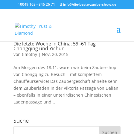
0049 163 - 846 26 71
info@die-beste-zaubershow.de
Die letzte Woche in China: 59.-61.Tag
Chongqing und Yichun
von
timothy
|
Nov. 20, 2015
Am Morgen des 18.11. waren wir beim Zaubershop
von Chongqing zu Besuch – mit komplettem
Chauffeurservice! Das Zaubergeschäft ähnelte sehr
dem Zauberladen in der Viktoria Passage von Dalian
– ebenfalls in einer unterirdischen Chinesischen
Ladenpassage und...
Suche