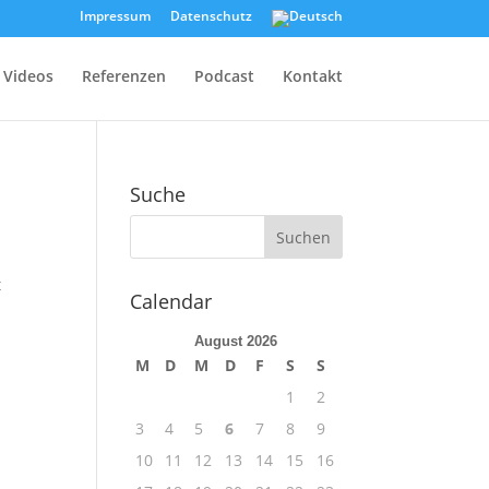
Impressum
Datenschutz
Videos
Referenzen
Podcast
Kontakt
Suche
t
Calendar
August 2026
M
D
M
D
F
S
S
1
2
3
4
5
6
7
8
9
10
11
12
13
14
15
16