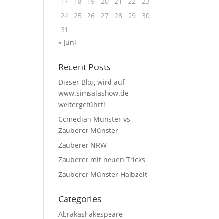
17
18
19
20
21
22
23
24
25
26
27
28
29
30
31
« Juni
Recent Posts
Dieser Blog wird auf
www.simsalashow.de
weitergeführt!
Comedian Münster vs.
Zauberer Münster
Zauberer NRW
Zauberer mit neuen Tricks
Zauberer Münster Halbzeit
Categories
Abrakashakespeare