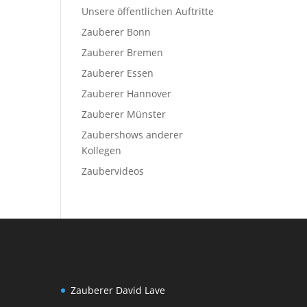
Unsere öffentlichen Auftritte
Zauberer Bonn
Zauberer Bremen
Zauberer Essen
Zauberer Hannover
Zauberer Münster
Zaubershows anderer
Kollegen
Zaubervideos
Zauberer David Lave