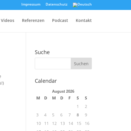
Impressum
Datenschutz
Videos
Referenzen
Podcast
Kontakt
Suche
e
Calendar
!)
August 2026
M
D
M
D
F
S
S
1
2
3
4
5
6
7
8
9
10
11
12
13
14
15
16