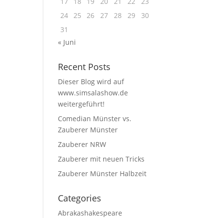
17
18
19
20
21
22
23
24
25
26
27
28
29
30
31
« Juni
Recent Posts
Dieser Blog wird auf
www.simsalashow.de
weitergeführt!
Comedian Münster vs.
Zauberer Münster
Zauberer NRW
Zauberer mit neuen Tricks
Zauberer Münster Halbzeit
Categories
Abrakashakespeare