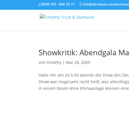
0049 163 - 846 26 71
info@die-beste-zaubershow
Showkritik: Abendgala M
von
timothy
|
Mai 26, 2009
Habe mir am 24.5.09 abends die Show des De
Show war insgesamt recht heiß, was allerding
in einem Raum ohne Klimaanlage können eine