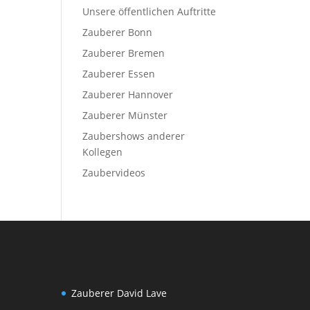
Unsere öffentlichen Auftritte
Zauberer Bonn
Zauberer Bremen
Zauberer Essen
Zauberer Hannover
Zauberer Münster
Zaubershows anderer
Kollegen
Zaubervideos
Zauberer David Lave