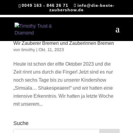
0049 163 - 846 26 71
info@die-beste-
zaubershow.de
Wir Zauberer Bremen und Zauberinnen Bremen
von
timothy
|
Okt. 11, 2023
Heute ist schon der elfte Oktober 2023 und die
Zeit rinnt uns durch die Finger! Jetzt sind es nur
noch sechs Tage bis zu unserer Kindershow
„Simsala… Shakespeaere!“ und wir hatten eine
intensive Erkenntnis. Wir hatten ja letzte Woche
mit unserem...
Suche