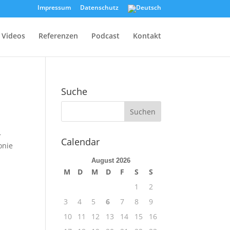
Impressum
Datenschutz
Videos
Referenzen
Podcast
Kontakt
Suche
–
Calendar
onie
August 2026
M
D
M
D
F
S
S
1
2
3
4
5
6
7
8
9
10
11
12
13
14
15
16