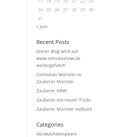
17
18
19
20
21
22
23
24
25
26
27
28
29
30
31
« Juni
Recent Posts
Dieser Blog wird auf
www.simsalashow.de
weitergeführt!
Comedian Münster vs.
Zauberer Münster
Zauberer NRW
Zauberer mit neuen Tricks
Zauberer Münster Halbzeit
Categories
Abrakashakespeare