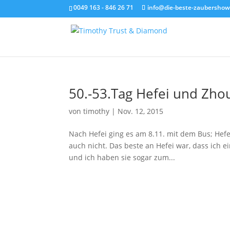
0049 163 - 846 26 71
info@die-beste-zaubershow
50.-53.Tag Hefei und Zh
von
timothy
|
Nov. 12, 2015
Nach Hefei ging es am 8.11. mit dem Bus; Hefei
auch nicht. Das beste an Hefei war, dass ich
und ich haben sie sogar zum...