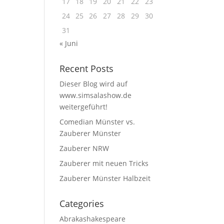
17
18
19
20
21
22
23
24
25
26
27
28
29
30
31
« Juni
Recent Posts
Dieser Blog wird auf
www.simsalashow.de
weitergeführt!
Comedian Münster vs.
Zauberer Münster
Zauberer NRW
Zauberer mit neuen Tricks
Zauberer Münster Halbzeit
Categories
Abrakashakespeare