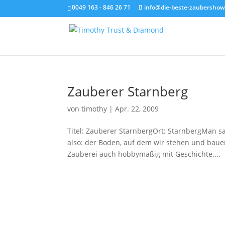
0049 163 - 846 26 71
info@die-beste-zaubershow
Zauberer Starnberg
von
timothy
|
Apr. 22, 2009
Titel: Zauberer StarnbergOrt: StarnbergMan sa
also: der Boden, auf dem wir stehen und baue
Zauberei auch hobbymäßig mit Geschichte....