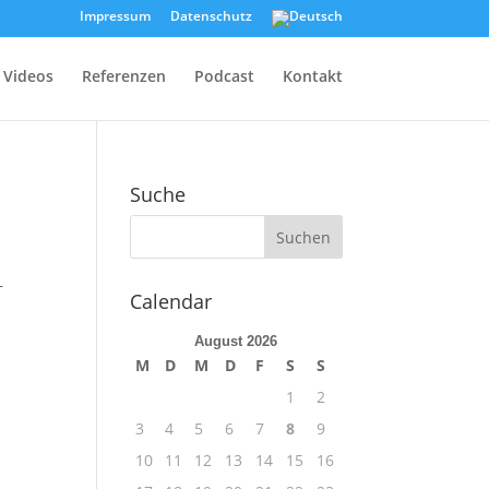
Impressum
Datenschutz
Videos
Referenzen
Podcast
Kontakt
Suche
–
Calendar
August 2026
M
D
M
D
F
S
S
1
2
3
4
5
6
7
8
9
10
11
12
13
14
15
16