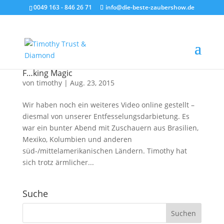
0049 163 - 846 26 71
info@die-beste-zaubershow.de
F…king Magic
von
timothy
|
Aug. 23, 2015
Wir haben noch ein weiteres Video online gestellt –
diesmal von unserer Entfesselungsdarbietung. Es
war ein bunter Abend mit Zuschauern aus Brasilien,
Mexiko, Kolumbien und anderen
süd-/mittelamerikanischen Ländern. Timothy hat
sich trotz ärmlicher...
Suche