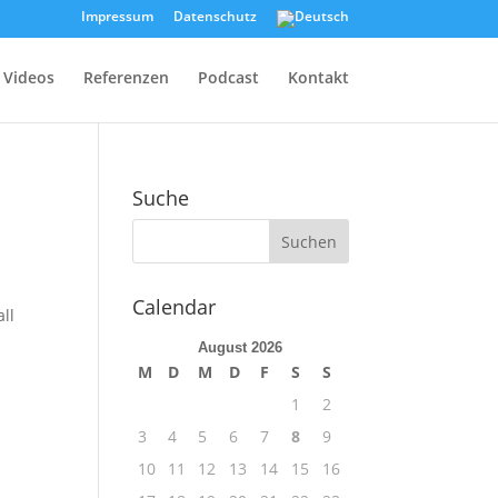
Impressum
Datenschutz
Videos
Referenzen
Podcast
Kontakt
Suche
Calendar
ll
August 2026
M
D
M
D
F
S
S
1
2
3
4
5
6
7
8
9
10
11
12
13
14
15
16