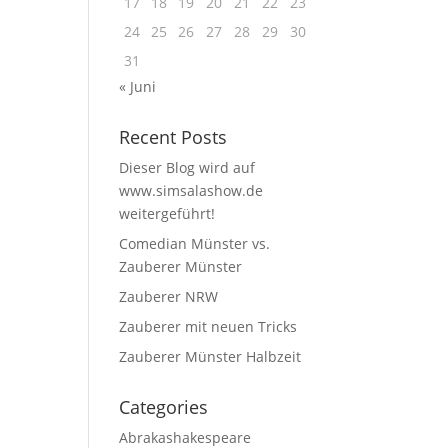
17
18
19
20
21
22
23
24
25
26
27
28
29
30
31
« Juni
Recent Posts
Dieser Blog wird auf
www.simsalashow.de
weitergeführt!
Comedian Münster vs.
Zauberer Münster
Zauberer NRW
Zauberer mit neuen Tricks
Zauberer Münster Halbzeit
Categories
Abrakashakespeare