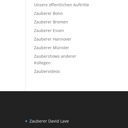
Unsere öffentlichen Auftritte
Zauberer Bonn
Zauberer Bremen
Zauberer Essen
Zauberer Hannover
Zauberer Münster
Zaubershows anderer
Kollegen
Zaubervideos
Zauberer David Lave