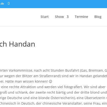
.de
Start
Show
Termine
Blog
ach Handan
werten Vorkommnisse, nach acht Stunden Busfahrt (Gas, Bremsen, G
ur wegen der Blitzer am Straßenrand) sind wir in Handan gelandet
bei. Hätte man wissen können! 😉
 eine rechte Attraktion und werden viel fotografiert. Wir sind aber
 groß und schlank, der zweite recht bärtig und der dritte blond un
rige Deutsche und eine blonde Österreicherin), eine Übersetzerin
Chinesisch in Deutsch, der chinesische Veranstalter, seine Frau, ei