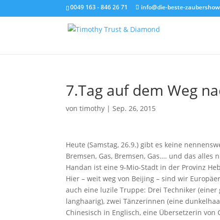
0049 163 - 846 26 71
info@die-beste-zaubershow
7.Tag auf dem Weg n
von
timothy
|
Sep. 26, 2015
Heute (Samstag, 26.9.) gibt es keine nennens
Bremsen, Gas, Bremsen, Gas…. und das alles n
Handan ist eine 9-Mio-Stadt in der Provinz He
Hier – weit weg von Beijing – sind wir Europäer
auch eine luzile Truppe: Drei Techniker (einer
langhaarig), zwei Tänzerinnen (eine dunkelhaa
Chinesisch in Englisch, eine Übersetzerin von 