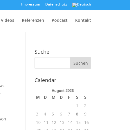
Impressum
Datenschutz
Videos
Referenzen
Podcast
Kontakt
Suche
Calendar
as,
August 2026
.
M
D
M
D
F
S
S
1
2
d
3
4
5
6
7
8
9
 von
10
11
12
13
14
15
16
n