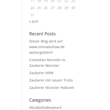
17
18
19
20
21
22
23
24
25
26
27
28
29
30
31
« Juni
Recent Posts
Dieser Blog wird auf
www.simsalashow.de
weitergeführt!
Comedian Münster vs.
Zauberer Münster
Zauberer NRW
Zauberer mit neuen Tricks
Zauberer Münster Halbzeit
Categories
Abrakashakespeare