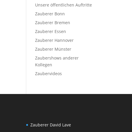
Unsere öffentlichen Auftritte
Zauberer Bonn
Zauberer Bremen
Zauberer Essen
Zauberer Hannover
Zauberer Münster
Zaubershows anderer
Kollegen
Zaubervideos
Zauberer David Lave