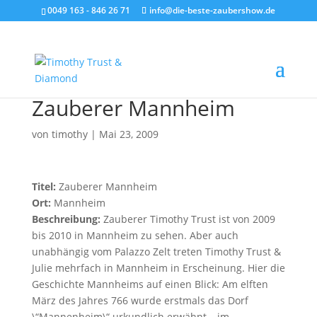
0049 163 - 846 26 71
info@die-beste-zaubershow.de
Zauberer Mannheim
von
timothy
|
Mai 23, 2009
Titel:
Zauberer Mannheim
Ort:
Mannheim
Beschreibung:
Zauberer Timothy Trust ist von 2009
bis 2010 in Mannheim zu sehen. Aber auch
unabhängig vom Palazzo Zelt treten Timothy Trust &
Julie mehrfach in Mannheim in Erscheinung. Hier die
Geschichte Mannheims auf einen Blick: Am elften
März des Jahres 766 wurde erstmals das Dorf
\“Mannenheim\“ urkundlich erwähnt – im