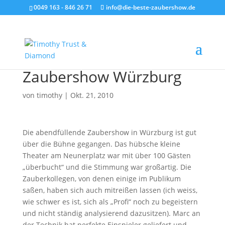
0049 163 - 846 26 71
info@die-beste-zaubershow.de
Zaubershow Würzburg
von
timothy
|
Okt. 21, 2010
Die abendfüllende Zaubershow in Würzburg ist gut
über die Bühne gegangen. Das hübsche kleine
Theater am Neunerplatz war mit über 100 Gästen
„überbucht“ und die Stimmung war großartig. Die
Zauberkollegen, von denen einige im Publikum
saßen, haben sich auch mitreißen lassen (ich weiss,
wie schwer es ist, sich als „Profi“ noch zu begeistern
und nicht ständig analysierend dazusitzen). Marc an
der Technik hat perfekte Einspieler geliefert und