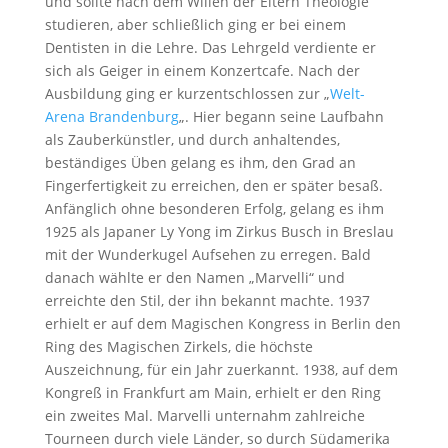
und sollte nach dem Willen der Eltern Theologie
studieren, aber schließlich ging er bei einem
Dentisten in die Lehre. Das Lehrgeld verdiente er
sich als Geiger in einem Konzertcafe. Nach der
Ausbildung ging er kurzentschlossen zur „
Welt-
Arena Brandenburg
„. Hier begann seine Laufbahn
als Zauberkünstler, und durch anhaltendes,
beständiges Üben gelang es ihm, den Grad an
Fingerfertigkeit zu erreichen, den er später besaß.
Anfänglich ohne besonderen Erfolg, gelang es ihm
1925 als Japaner Ly Yong im Zirkus Busch in Breslau
mit der Wunderkugel Aufsehen zu erregen. Bald
danach wählte er den Namen „Marvelli“ und
erreichte den Stil, der ihn bekannt machte. 1937
erhielt er auf dem Magischen Kongress in Berlin den
Ring des Magischen Zirkels, die höchste
Auszeichnung, für ein Jahr zuerkannt. 1938, auf dem
Kongreß in Frankfurt am Main, erhielt er den Ring
ein zweites Mal. Marvelli unternahm zahlreiche
Tourneen durch viele Länder, so durch Südamerika