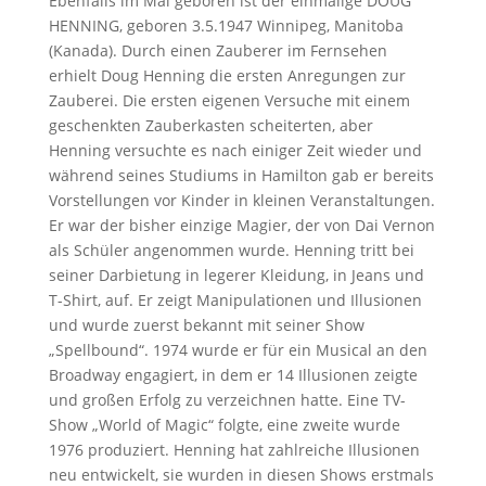
Ebenfalls im Mai geboren ist der einmalige DOUG
HENNING, geboren 3.5.1947 Winnipeg, Manitoba
(Kanada). Durch einen Zauberer im Fernsehen
erhielt Doug Henning die ersten Anregungen zur
Zauberei. Die ersten eigenen Versuche mit einem
geschenkten Zauberkasten scheiterten, aber
Henning versuchte es nach einiger Zeit wieder und
während seines Studiums in Hamilton gab er bereits
Vorstellungen vor Kinder in kleinen Veranstaltungen.
Er war der bisher einzige Magier, der von Dai Vernon
als Schüler angenommen wurde. Henning tritt bei
seiner Darbietung in legerer Kleidung, in Jeans und
T-Shirt, auf. Er zeigt Manipulationen und Illusionen
und wurde zuerst bekannt mit seiner Show
„Spellbound“. 1974 wurde er für ein Musical an den
Broadway engagiert, in dem er 14 Illusionen zeigte
und großen Erfolg zu verzeichnen hatte. Eine TV-
Show „World of Magic“ folgte, eine zweite wurde
1976 produziert. Henning hat zahlreiche Illusionen
neu entwickelt, sie wurden in diesen Shows erstmals