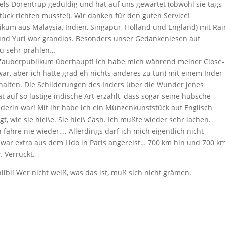
els Dörentrup geduldig und hat auf uns gewartet (obwohl sie tags
ück richten musste!). Wir danken für den guten Service!
likum aus Malaysia, Indien, Singapur, Holland und England) mit Rai
s und Yuri war grandios. Besonders unser Gedankenlesen auf
zu sehr prahlen…
e Zauberpublikum überhaupt! Ich habe mich während meiner Close
 war, aber ich hatte grad eh nichts anderes zu tun) mit einem Inder
halten. Die Schilderungen des Inders über die Wunder jenes
 auf so lustige indische Art erzählt, dass sogar seine hübsche
derin war! Mit ihr habe ich ein Münzenkunststück auf Englisch
, wie sie hieße. Sie hieß Cash. Ich mußte wieder sehr lachen.
ch fahre nie wieder…. Allerdings darf ich mich eigentlich nicht
war extra aus dem Lido in Paris angereist… 700 km hin und 700 k
 Verrückt.
ilbi! Wer nicht weiß, was das ist, muß sich nicht grämen.