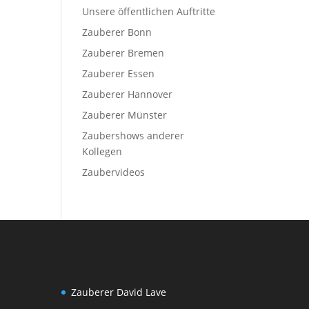
Unsere öffentlichen Auftritte
Zauberer Bonn
Zauberer Bremen
Zauberer Essen
Zauberer Hannover
Zauberer Münster
Zaubershows anderer
Kollegen
Zaubervideos
Zauberer David Lave