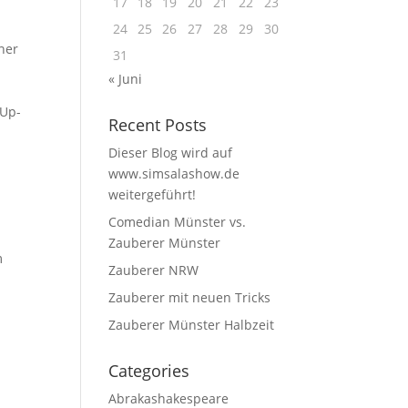
17
18
19
20
21
22
23
24
25
26
27
28
29
30
ner
31
« Juni
-Up-
Recent Posts
Dieser Blog wird auf
www.simsalashow.de
weitergeführt!
Comedian Münster vs.
Zauberer Münster
m
Zauberer NRW
Zauberer mit neuen Tricks
Zauberer Münster Halbzeit
Categories
Abrakashakespeare