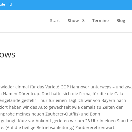
.de
Start
Show
Termine
Blog
hows
ieder einmal für das Varieté GOP Hannover unterwegs – und zwa
 Namen Dörentrup. Dort hatte sich die Firma, für die die Gala
engelände gestellt – nur für einen Tag! Ich war von Bayern nach
ort haben wir das Auto gewechselt (wie damals zu Zeiten der
(Anprobe meines neuen Zauberer-Outfits) und Bonn
gelangt. Kurz vor Ankunft gerieten wir um 23 Uhr in einen Stau be
re. (Auf die heilige Betriebsanleitung.) Zaubererehrenwort.