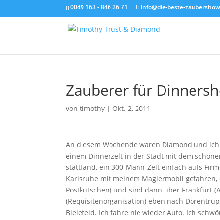
0049 163 - 846 26 71
info@die-beste-zaubershow
Zauberer für Dinners
von
timothy
|
Okt. 2, 2011
An diesem Wochende waren Diamond und ich w
einem Dinnerzelt in der Stadt mit dem schönen
stattfand, ein 300-Mann-Zelt einfach aufs Firm
Karlsruhe mit meinem Magiermobil gefahren, d
Postkutschen) und sind dann über Frankfurt 
(Requisitenorganisation) eben nach Dörentrup 
Bielefeld. Ich fahre nie wieder Auto. Ich schwö