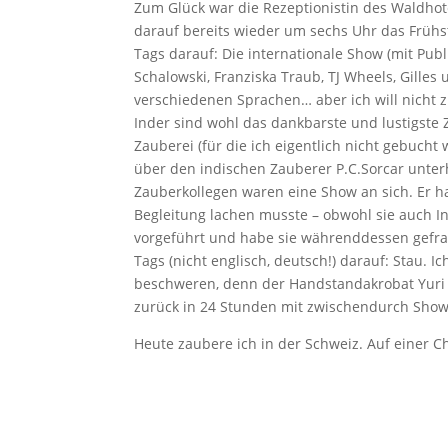
Zum Glück war die Rezeptionistin des Waldhot
darauf bereits wieder um sechs Uhr das Frühst
Tags darauf: Die internationale Show (mit Pub
Schalowski, Franziska Traub, TJ Wheels, Gille
verschiedenen Sprachen… aber ich will nicht 
Inder sind wohl das dankbarste und lustigst
Zauberei (für die ich eigentlich nicht gebucht
über den indischen Zauberer P.C.Sorcar unter
Zauberkollegen waren eine Show an sich. Er hat
Begleitung lachen musste – obwohl sie auch In
vorgeführt und habe sie währenddessen gefragt
Tags (nicht englisch, deutsch!) darauf: Stau. I
beschweren, denn der Handstandakrobat Yuri 
zurück in 24 Stunden mit zwischendurch Show.
Heute zaubere ich in der Schweiz. Auf einer Ch