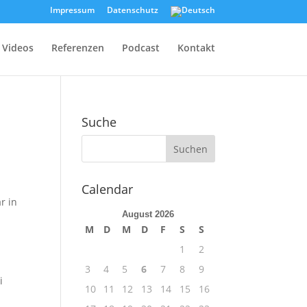
Impressum
Datenschutz
Videos
Referenzen
Podcast
Kontakt
Suche
Calendar
r in
August 2026
M
D
M
D
F
S
S
1
2
3
4
5
6
7
8
9
i
10
11
12
13
14
15
16