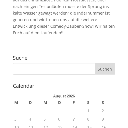
nach einigen Testanläufen musste der Sprung ins
kalte Wasser gewagt werden; die Indernummer ist
geboren und wir freuen uns auf die weitere
Entwicklung dieser Comedy-Zauber-Show! Wir halten
Euch auf dem Laufenden!!!
Suche
Calendar
August 2026
M
D
M
D
F
S
S
1
2
3
4
5
6
7
8
9
10
11
12
13
14
15
16