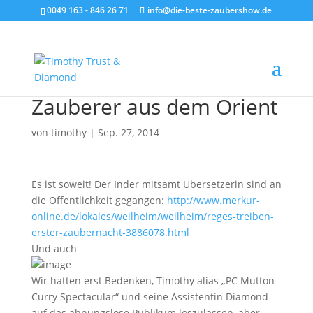
0049 163 - 846 26 71
info@die-beste-zaubershow.de
Zauberer aus dem Orient
von
timothy
|
Sep. 27, 2014
Es ist soweit! Der Inder mitsamt Übersetzerin sind an
die Öffentlichkeit gegangen:
http://www.merkur-
online.de/lokales/weilheim/weilheim/reges-treiben-
erster-zaubernacht-3886078.html
Und auch
Wir hatten erst Bedenken, Timothy alias „PC Mutton
Curry Spectacular“ und seine Assistentin Diamond
auf das ahnungslose Publikum loszulassen, aber