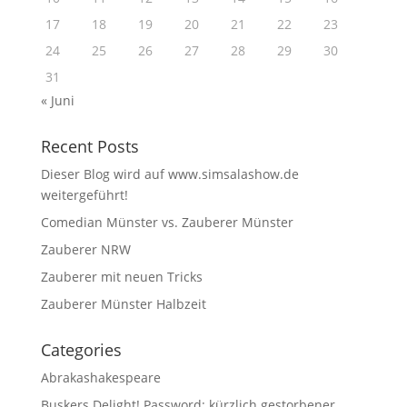
17
18
19
20
21
22
23
24
25
26
27
28
29
30
31
« Juni
Recent Posts
Dieser Blog wird auf www.simsalashow.de
weitergeführt!
Comedian Münster vs. Zauberer Münster
Zauberer NRW
Zauberer mit neuen Tricks
Zauberer Münster Halbzeit
Categories
Abrakashakespeare
Buskers Delight! Password: kürzlich gestorbener