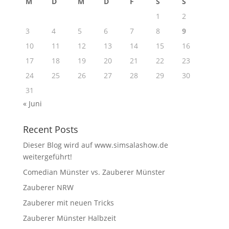
M
D
M
D
F
S
S
1
2
3
4
5
6
7
8
9
10
11
12
13
14
15
16
17
18
19
20
21
22
23
24
25
26
27
28
29
30
31
« Juni
Recent Posts
Dieser Blog wird auf www.simsalashow.de
weitergeführt!
Comedian Münster vs. Zauberer Münster
Zauberer NRW
Zauberer mit neuen Tricks
Zauberer Münster Halbzeit