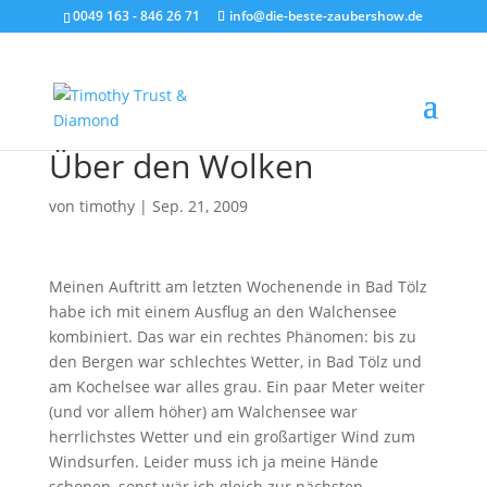
0049 163 - 846 26 71
info@die-beste-zaubershow.de
Über den Wolken
von
timothy
|
Sep. 21, 2009
Meinen Auftritt am letzten Wochenende in Bad Tölz
habe ich mit einem Ausflug an den Walchensee
kombiniert. Das war ein rechtes Phänomen: bis zu
den Bergen war schlechtes Wetter, in Bad Tölz und
am Kochelsee war alles grau. Ein paar Meter weiter
(und vor allem höher) am Walchensee war
herrlichstes Wetter und ein großartiger Wind zum
Windsurfen. Leider muss ich ja meine Hände
schonen, sonst wär ich gleich zur nächsten