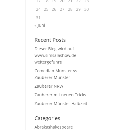
17
18
19
20
21
22
23
24
25
26
27
28
29
30
31
« Juni
Recent Posts
Dieser Blog wird auf
www.simsalashow.de
weitergeführt!
Comedian Münster vs.
Zauberer Münster
Zauberer NRW
Zauberer mit neuen Tricks
Zauberer Münster Halbzeit
Categories
Abrakashakespeare