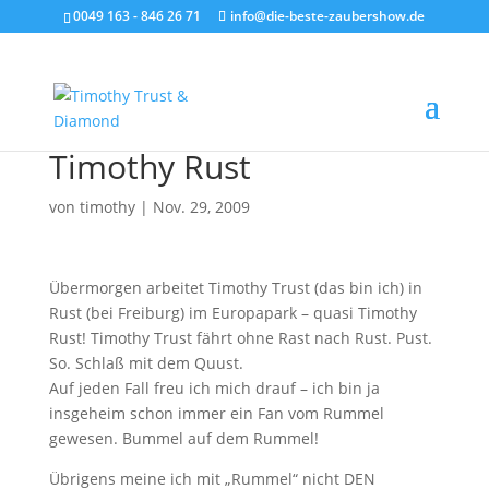
0049 163 - 846 26 71
info@die-beste-zaubershow.de
Timothy Rust
von
timothy
|
Nov. 29, 2009
Übermorgen arbeitet Timothy Trust (das bin ich) in
Rust (bei Freiburg) im Europapark – quasi Timothy
Rust! Timothy Trust fährt ohne Rast nach Rust. Pust.
So. Schlaß mit dem Quust.
Auf jeden Fall freu ich mich drauf – ich bin ja
insgeheim schon immer ein Fan vom Rummel
gewesen. Bummel auf dem Rummel!
Übrigens meine ich mit „Rummel“ nicht DEN