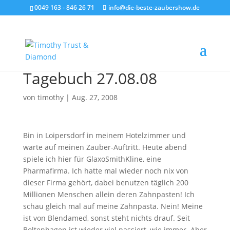
0049 163 - 846 26 71
info@die-beste-zaubershow.de
Tagebuch 27.08.08
von
timothy
|
Aug. 27, 2008
Bin in Loipersdorf in meinem Hotelzimmer und
warte auf meinen Zauber-Auftritt. Heute abend
spiele ich hier für GlaxoSmithKline, eine
Pharmafirma. Ich hatte mal wieder noch nix von
dieser Firma gehört, dabei benutzen täglich 200
Millionen Menschen allein deren Zahnpasten! Ich
schau gleich mal auf meine Zahnpasta. Nein! Meine
ist von Blendamed, sonst steht nichts drauf. Seit
Boltenhagen ist wieder viel passiert, wie immer. Aber