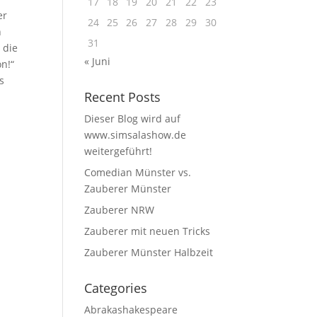
17
18
19
20
21
22
23
er
24
25
26
27
28
29
30
n
31
 die
« Juni
on!“
s
Recent Posts
Dieser Blog wird auf
www.simsalashow.de
weitergeführt!
Comedian Münster vs.
Zauberer Münster
Zauberer NRW
Zauberer mit neuen Tricks
Zauberer Münster Halbzeit
Categories
Abrakashakespeare