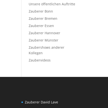
Unsere öffentlichen Auftritte
Zauberer Bonn
Zauberer Bremen
Zauberer Essen
Zauberer Hannover
Zauberer Münster
Zaubershows anderer
Kollegen
Zaubervideos
Zauberer David Lave