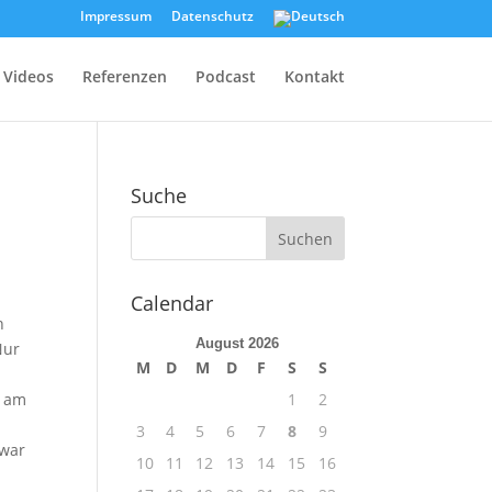
Impressum
Datenschutz
Videos
Referenzen
Podcast
Kontakt
Suche
Calendar
n
August 2026
Nur
M
D
M
D
F
S
S
n am
1
2
3
4
5
6
7
8
9
 war
10
11
12
13
14
15
16