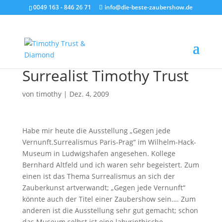
0049 163 - 846 26 71
info@die-beste-zaubershow.de
Surrealist Timothy Trust
von
timothy
|
Dez. 4, 2009
Habe mir heute die Ausstellung „Gegen jede
Vernunft.Surrealismus Paris-Prag“ im Wilhelm-Hack-
Museum in Ludwigshafen angesehen. Kollege
Bernhard Altfeld und ich waren sehr begeistert. Zum
einen ist das Thema Surrealismus an sich der
Zauberkunst artverwandt; „Gegen jede Vernunft“
könnte auch der Titel einer Zaubershow sein…. Zum
anderen ist die Ausstellung sehr gut gemacht; schon
das Museum selbst ist eine labyrinthische