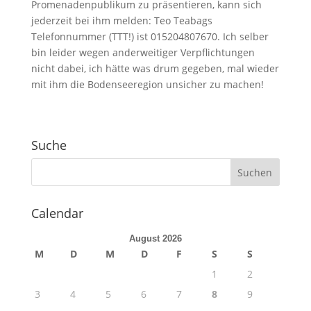
Promenadenpublikum zu präsentieren, kann sich
jederzeit bei ihm melden: Teo Teabags
Telefonnummer (TTT!) ist 015204807670. Ich selber
bin leider wegen anderweitiger Verpflichtungen
nicht dabei, ich hätte was drum gegeben, mal wieder
mit ihm die Bodenseeregion unsicher zu machen!
Suche
Calendar
August 2026
M
D
M
D
F
S
S
1
2
3
4
5
6
7
8
9