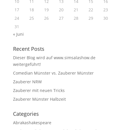
10
11
12
13
14
15
16
17
18
19
20
21
22
23
24
25
26
27
28
29
30
31
« Juni
Recent Posts
Dieser Blog wird auf www.simsalashow.de
weitergeführt!
Comedian Münster vs. Zauberer Münster
Zauberer NRW
Zauberer mit neuen Tricks
Zauberer Münster Halbzeit
Categories
Abrakashakespeare